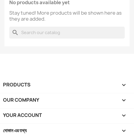
No products available yet
Stay tuned! More products will be shown here as
they are added.
search
PRODUCTS

OUR COMPANY

YOUR ACCOUNT

দোকান এর তথ্য
keyboard_arrow_down