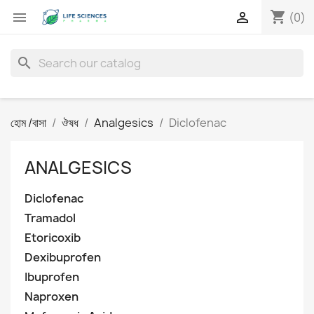
shopping_cart


(0)
search
হোম /বাসা
ঔষধ
Analgesics
Diclofenac
ANALGESICS
Diclofenac
Tramadol
Etoricoxib
Dexibuprofen
Ibuprofen
Naproxen