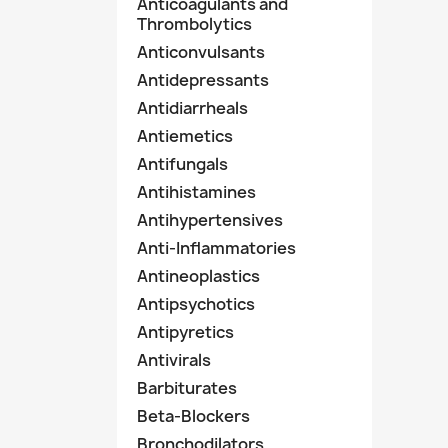
Anticoagulants and
Thrombolytics
Anticonvulsants
Antidepressants
Antidiarrheals
Antiemetics
Antifungals
Antihistamines
Antihypertensives
Anti-Inflammatories
Antineoplastics
Antipsychotics
Antipyretics
Antivirals
Barbiturates
Beta-Blockers
Bronchodilators