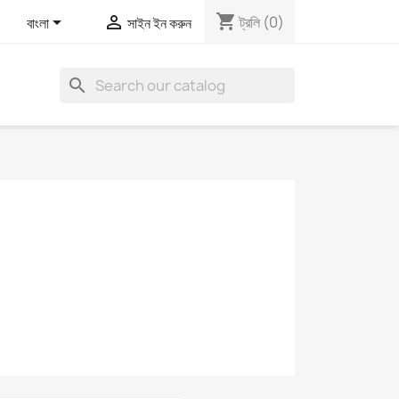
shopping_cart


ট্রলি
(0)
বাংলা
সাইন ইন করুন
search