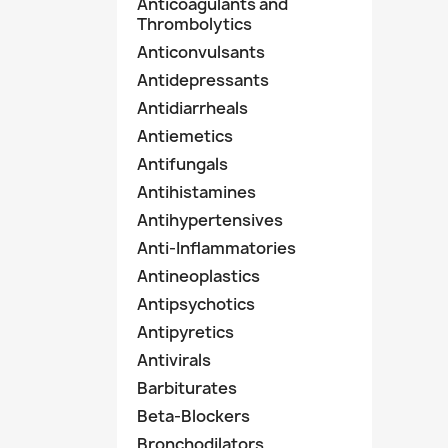
Anticoagulants and
Thrombolytics
Anticonvulsants
Antidepressants
Antidiarrheals
Antiemetics
Antifungals
Antihistamines
Antihypertensives
Anti-Inflammatories
Antineoplastics
Antipsychotics
Antipyretics
Antivirals
Barbiturates
Beta-Blockers
Bronchodilators