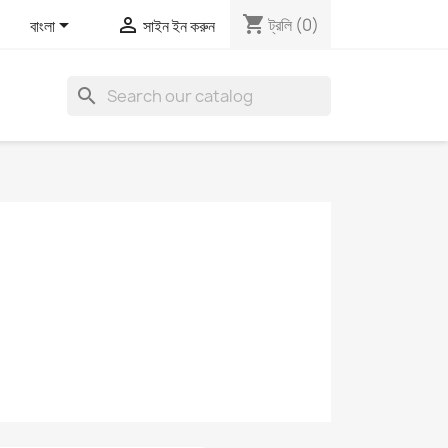
shopping_cart


ট্রলি
(0)
বাংলা
সাইন ইন করুন
search